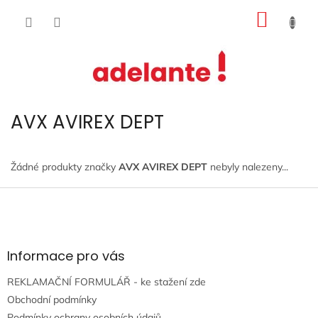
Přejít
NÁKUP
na
obsah
KOŠÍK
AVX AVIREX DEPT
Žádné produkty značky
AVX AVIREX DEPT
nebyly nalezeny...
Z
á
p
a
t
Informace pro vás
í
REKLAMAČNÍ FORMULÁŘ - ke stažení zde
Obchodní podmínky
Podmínky ochrany osobních údajů