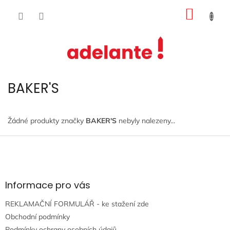
Přejít
NÁKUP
na
obsah
KOŠÍK
BAKER'S
Žádné produkty značky
BAKER'S
nebyly nalezeny...
Z
á
p
a
t
Informace pro vás
í
REKLAMAČNÍ FORMULÁŘ - ke stažení zde
Obchodní podmínky
Podmínky ochrany osobních údajů