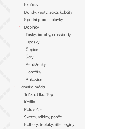
n
Kraťasy
e
Bundy, vesty, saka, kabáty
l
Spodní prádlo, plavky
Doplňky
Tašky, batohy, crossbody
Opasky
Čepice
Šály
Peněženky
Ponožky
Rukavice
Dámská móda
Trička, tílka, Top
Košile
Polokošile
Svetry, mikiny, ponča
Kalhoty, tepláky, rifle, legíny