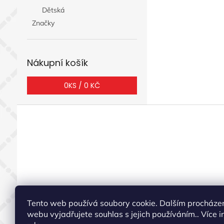
Dětská
Značky
Nákupní košík
0
KS /
0 KČ
Z
á
p
a
t
í
Tento web používá soubory cookie. Dalším procháze
webu vyjadřujete souhlas s jejich používáním.. Více i