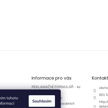
Informace pro vás
Kontak
REKLAMAČNÍ FORMULÁŘ - ke
obch
stažení zde
601 5
Obchodní podmínky
ním tohoto
Souhlasím
http:
nformací
Podmínky ochrany osobních
delan