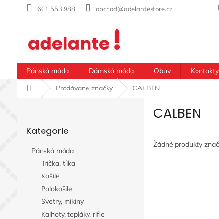
Přejít
601 553 988
obchod@adelantestore.cz
na
obsah
Pánská móda
Dámská móda
Obuv
Kontakty
Domů
Prodávané značky
CALBEN
P
CALBEN
o
Přeskočit
s
Kategorie
kategorie
t
r
Žádné produkty zna
Pánská móda
a
Trička, tílka
n
n
Košile
í
Polokošile
p
Svetry, mikiny
a
Kalhoty, tepláky, rifle