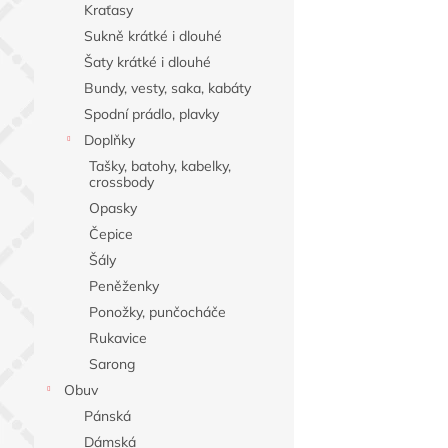
Kraťasy
Sukně krátké i dlouhé
Šaty krátké i dlouhé
Bundy, vesty, saka, kabáty
Spodní prádlo, plavky
Doplňky
Tašky, batohy, kabelky,
crossbody
Opasky
Čepice
Šály
Peněženky
Ponožky, punčocháče
Rukavice
Sarong
Obuv
Pánská
Dámská