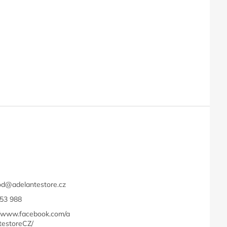
t
od
@
adelantestore.cz
53 988
//www.facebook.com/a
testoreCZ/