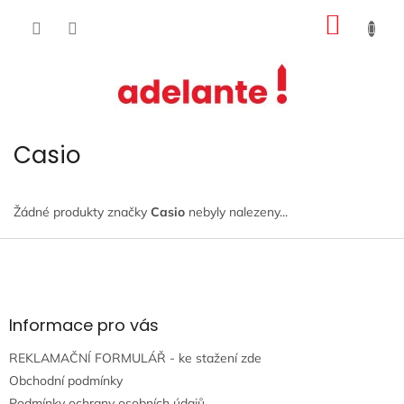
Přejít
NÁKUP
na
obsah
KOŠÍK
Casio
Žádné produkty značky
Casio
nebyly nalezeny...
Z
á
p
a
t
Informace pro vás
í
REKLAMAČNÍ FORMULÁŘ - ke stažení zde
Obchodní podmínky
Podmínky ochrany osobních údajů