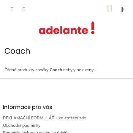
Přejít
NÁKUP
na
obsah
KOŠÍK
Coach
Žádné produkty značky
Coach
nebyly nalezeny...
Z
á
p
a
t
Informace pro vás
í
REKLAMAČNÍ FORMULÁŘ - ke stažení zde
Obchodní podmínky
Podmínky ochrany osobních údajů