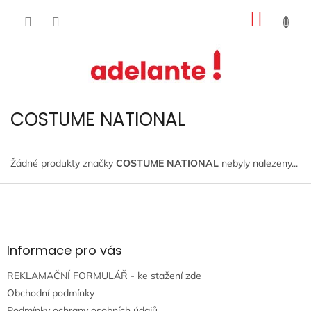
Přejít
NÁKUP
na
obsah
KOŠÍK
COSTUME NATIONAL
Žádné produkty značky
COSTUME NATIONAL
nebyly nalezeny...
Z
á
p
a
t
Informace pro vás
í
REKLAMAČNÍ FORMULÁŘ - ke stažení zde
Obchodní podmínky
Podmínky ochrany osobních údajů