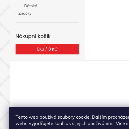
Dětská
Značky
Nákupní košík
0
KS /
0 KČ
Z
á
p
a
t
í
Tento web používá soubory cookie. Dalším procháze
webu vyjadřujete souhlas s jejich používáním.. Více i