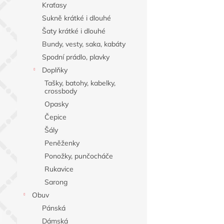
Kraťasy
Sukně krátké i dlouhé
Šaty krátké i dlouhé
Bundy, vesty, saka, kabáty
Spodní prádlo, plavky
Doplňky
Tašky, batohy, kabelky,
crossbody
Opasky
Čepice
Šály
Peněženky
Ponožky, punčocháče
Rukavice
Sarong
Obuv
Pánská
Dámská