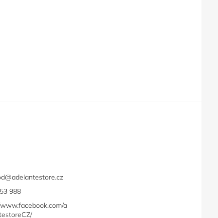
t
od
@
adelantestore.cz
53 988
//www.facebook.com/a
testoreCZ/