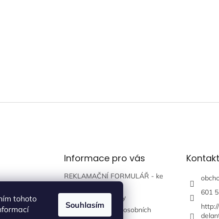
Informace pro vás
Kontak
REKLAMAČNÍ FORMULÁŘ - ke
obch
stažení zde
601 5
Obchodní podmínky
ním tohoto
Souhlasím
http:
nformací
Podmínky ochrany osobních
delan