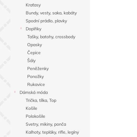
n
Kraťasy
e
Bundy, vesty, saka, kabáty
l
Spodní prádlo, plavky
Doplňky
Tašky, batohy, crossbody
Opasky
Čepice
Šály
Peněženky
Ponožky
Rukavice
Dámská móda
Trička, tílka, Top
Košile
Polokošile
Svetry, mikiny, ponča
Kalhoty, tepláky, rifle, legíny