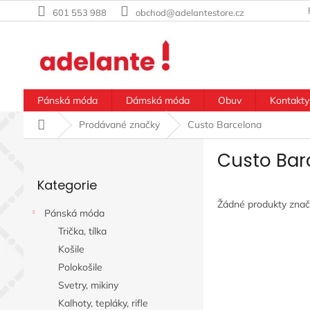
Přejít
601 553 988
obchod@adelantestore.cz
na
obsah
Pánská móda
Dámská móda
Obuv
Kontakty
Domů
Prodávané značky
Custo Barcelona
P
Custo Bar
o
Přeskočit
s
Kategorie
kategorie
t
r
Žádné produkty zna
Pánská móda
a
Trička, tílka
n
n
Košile
í
Polokošile
p
Svetry, mikiny
a
Kalhoty, tepláky, rifle