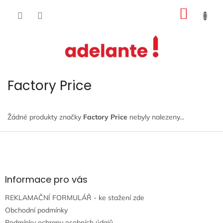
Přejít
NÁKUP
na
obsah
KOŠÍK
Factory Price
Žádné produkty značky
Factory Price
nebyly nalezeny...
Z
á
p
a
t
Informace pro vás
í
REKLAMAČNÍ FORMULÁŘ - ke stažení zde
Obchodní podmínky
Podmínky ochrany osobních údajů