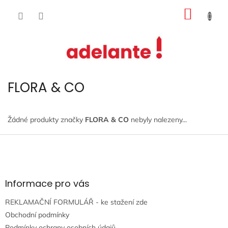
Přejít
NÁKUP
na
obsah
KOŠÍK
FLORA & CO
Žádné produkty značky
FLORA & CO
nebyly nalezeny...
Z
á
p
a
t
Informace pro vás
í
REKLAMAČNÍ FORMULÁŘ - ke stažení zde
Obchodní podmínky
Podmínky ochrany osobních údajů