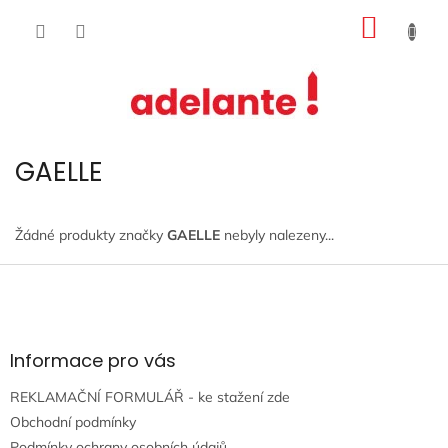
Přejít
NÁKUP
na
obsah
KOŠÍK
GAELLE
Žádné produkty značky
GAELLE
nebyly nalezeny...
Z
á
p
a
t
Informace pro vás
í
REKLAMAČNÍ FORMULÁŘ - ke stažení zde
Obchodní podmínky
Podmínky ochrany osobních údajů