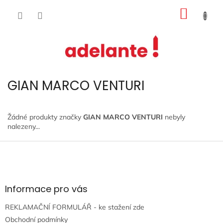
Přejít
NÁKUP
na
obsah
KOŠÍK
GIAN MARCO VENTURI
Žádné produkty značky
GIAN MARCO VENTURI
nebyly
nalezeny...
Z
á
p
a
t
Informace pro vás
í
REKLAMAČNÍ FORMULÁŘ - ke stažení zde
Obchodní podmínky