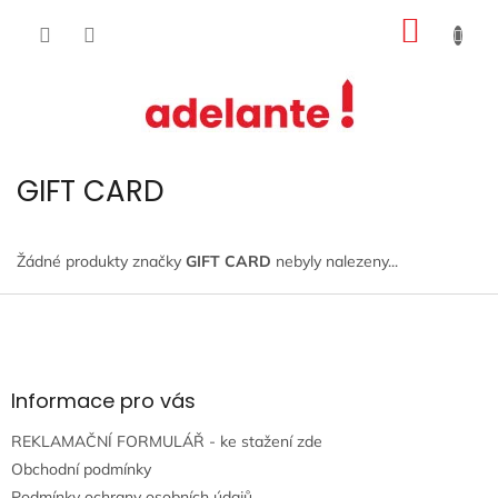
Přejít
NÁKUP
na
obsah
KOŠÍK
GIFT CARD
Žádné produkty značky
GIFT CARD
nebyly nalezeny...
Z
á
p
a
t
Informace pro vás
í
REKLAMAČNÍ FORMULÁŘ - ke stažení zde
Obchodní podmínky
Podmínky ochrany osobních údajů