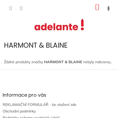
Přejít
NÁKUP
na
obsah
KOŠÍK
HARMONT & BLAINE
Žádné produkty značky
HARMONT & BLAINE
nebyly nalezeny...
Z
á
p
a
t
Informace pro vás
í
REKLAMAČNÍ FORMULÁŘ - ke stažení zde
Obchodní podmínky
Podmínky ochrany osobních údajů