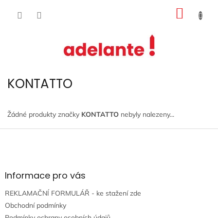
Přejít
NÁKUP
na
obsah
KOŠÍK
KONTATTO
Žádné produkty značky
KONTATTO
nebyly nalezeny...
Z
á
p
a
t
Informace pro vás
í
REKLAMAČNÍ FORMULÁŘ - ke stažení zde
Obchodní podmínky
Podmínky ochrany osobních údajů