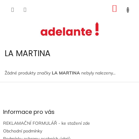
Přejít
NÁKUP
na
obsah
KOŠÍK
LA MARTINA
Žádné produkty značky
LA MARTINA
nebyly nalezeny...
Z
á
p
a
t
Informace pro vás
í
REKLAMAČNÍ FORMULÁŘ - ke stažení zde
Obchodní podmínky
Podmínky ochrany osobních údajů