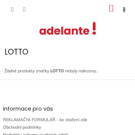
Přejít
NÁKUP
na
obsah
KOŠÍK
LOTTO
Žádné produkty značky
LOTTO
nebyly nalezeny...
Z
á
p
a
t
Informace pro vás
í
REKLAMAČNÍ FORMULÁŘ - ke stažení zde
Obchodní podmínky
Podmínky ochrany osobních údajů