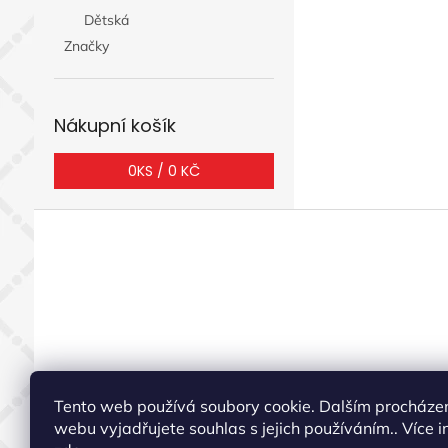
Dětská
Značky
Nákupní košík
0
KS /
0 KČ
Z
á
p
a
t
í
Tento web používá soubory cookie. Dalším procháze
webu vyjadřujete souhlas s jejich používáním.. Více i