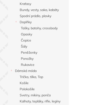
n
Kraťasy
e
Bundy, vesty, saka, kabáty
l
Spodní prádlo, plavky
Doplňky
Tašky, batohy, crossbody
Opasky
Čepice
Šály
Peněženky
Ponožky
Rukavice
Dámská móda
Trička, tílka, Top
Košile
Polokošile
Svetry, mikiny, ponča
Kalhoty, tepláky, rifle, legíny