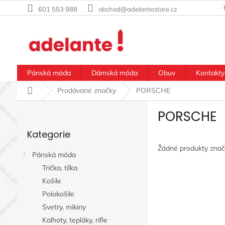
Přejít
601 553 988
obchod@adelantestore.cz
na
obsah
Pánská móda
Dámská móda
Obuv
Kontakty
Domů
Prodávané značky
PORSCHE
P
PORSCHE
o
Přeskočit
s
Kategorie
kategorie
t
r
Žádné produkty zna
Pánská móda
a
Trička, tílka
n
n
Košile
í
Polokošile
p
Svetry, mikiny
a
Kalhoty, tepláky, rifle