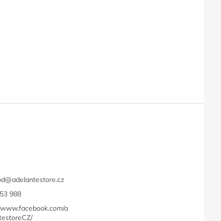
t
od
@
adelantestore.cz
53 988
//www.facebook.com/a
testoreCZ/