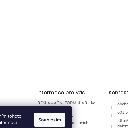
Informace pro vás
Kontak
REKLAMAČNÍ FORMULÁŘ - ke
obch
stažení zde
601 5
Obchodní podmínky
ním tohoto
Souhlasím
http:
nformací
Podmínky ochrany osobních
delan