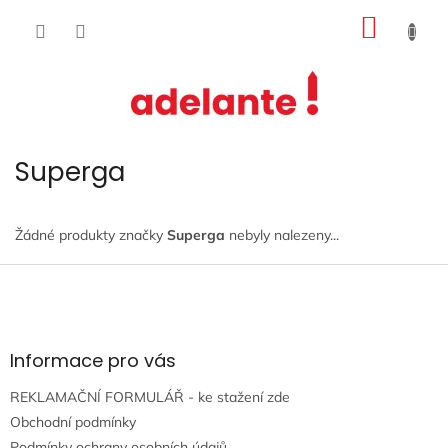
Přejít
NÁKUP
na
obsah
KOŠÍK
Superga
Žádné produkty značky
Superga
nebyly nalezeny...
Z
á
p
a
t
Informace pro vás
í
REKLAMAČNÍ FORMULÁŘ - ke stažení zde
Obchodní podmínky
Podmínky ochrany osobních údajů