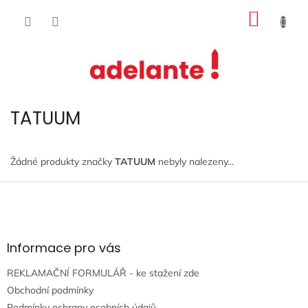
Přejít
NÁKUP
na
obsah
KOŠÍK
TATUUM
Žádné produkty značky
TATUUM
nebyly nalezeny...
Z
á
p
a
t
Informace pro vás
í
REKLAMAČNÍ FORMULÁŘ - ke stažení zde
Obchodní podmínky
Podmínky ochrany osobních údajů